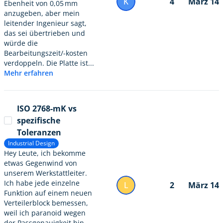
K
4
März 14
Ebenheit von 0,05 mm
anzugeben, aber mein
leitender Ingenieur sagt,
das sei übertrieben und
würde die
Bearbeitungszeit/-kosten
verdoppeln. Die Platte ist...
Mehr erfahren
ISO 2768-mK vs
spezifische
Toleranzen
Industrial Design
Hey Leute, ich bekomme
etwas Gegenwind von
unserem Werkstattleiter.
Ich habe jede einzelne
L
2
März 14
Funktion auf einem neuen
Verteilerblock bemessen,
weil ich paranoid wegen
der Passgenauigkeit bin,