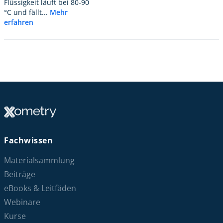
Flüssigkeit läuft bei 80-90
°C und fällt...
Mehr
erfahren
Fachwissen
Materialsammlung
Beiträge
eBooks & Leitfäden
Webinare
Kurse