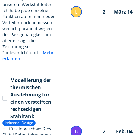
unserem Werkstattleiter.
Ich habe jede einzelne
L
2
März 14
Funktion auf einem neuen
Verteilerblock bemessen,
weil ich paranoid wegen
der Passgenauigkeit bin,
aber er sagt, die
Zeichnung sei
"unleserlich" und...
Mehr
erfahren
Modellierung der
thermischen
Ausdehnung für
einen versteiften
rechteckigen
Stahltank
Industrial Design
Hi, für ein geschweißtes
B
2
Feb. 04
Stahlkühlmittelreservoir