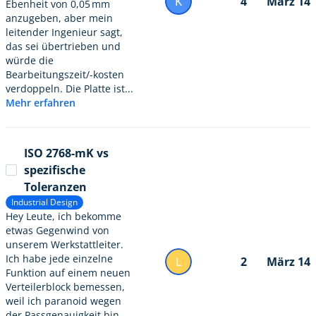
K
4
März 14
Ebenheit von 0,05 mm
anzugeben, aber mein
leitender Ingenieur sagt,
das sei übertrieben und
würde die
Bearbeitungszeit/-kosten
verdoppeln. Die Platte ist...
Mehr erfahren
ISO 2768-mK vs
spezifische
Toleranzen
Industrial Design
Hey Leute, ich bekomme
etwas Gegenwind von
unserem Werkstattleiter.
Ich habe jede einzelne
L
2
März 14
Funktion auf einem neuen
Verteilerblock bemessen,
weil ich paranoid wegen
der Passgenauigkeit bin,