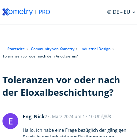
DE
– EU
ng
Startseite
Community von Xometry
Industrial Design
Toleranzen vor oder nach dem Anodisieren?
Toleranzen vor oder nach
der Eloxalbeschichtung?
Eng_Nick
27. März 2024 um 17:10 Uhr
8
E
Hallo, ich habe eine Frage bezüglich der gängigen
Praxis in der Industrie zur Bestimmung von