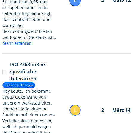
K
4
März 14
Ebenheit von 0,05 mm
anzugeben, aber mein
leitender Ingenieur sagt,
das sei übertrieben und
würde die
Bearbeitungszeit/-kosten
verdoppeln. Die Platte ist...
Mehr erfahren
ISO 2768-mK vs
spezifische
Toleranzen
Industrial Design
Hey Leute, ich bekomme
etwas Gegenwind von
unserem Werkstattleiter.
Ich habe jede einzelne
L
2
März 14
Funktion auf einem neuen
Verteilerblock bemessen,
weil ich paranoid wegen
der Passgenauigkeit bin,