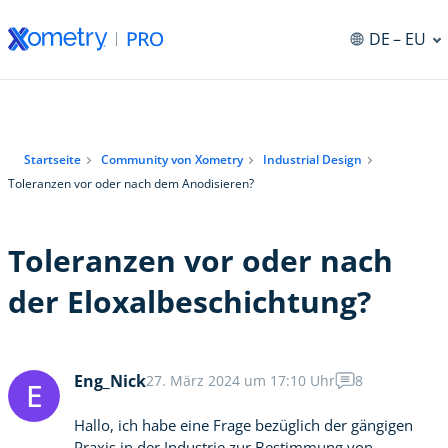
DE
– EU
ng
Startseite
Community von Xometry
Industrial Design
Toleranzen vor oder nach dem Anodisieren?
Toleranzen vor oder nach
der Eloxalbeschichtung?
Eng_Nick
27. März 2024 um 17:10 Uhr
8
E
Hallo, ich habe eine Frage bezüglich der gängigen
Praxis in der Industrie zur Bestimmung von