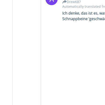
DrewK87
Automatically translated f
Ich denke, das ist es, w
Schnappbeine ‘geschwäc