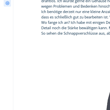
wenigen Klicks
drahtlos. Ich würde gerne ein Gehäuse h
Nachbearbeitung
(12)
AI Tools Directory
wegen Problemen und Bedenken hinsicht
Ich benötige derzeit nur eine kleine Anz
dass es schließlich gut zu bearbeiten ist
Wo fange ich an? Ich habe mit einigen De
Detail noch die Stärke bewältigen kann.
So sehen die Schnappverschlüsse aus, aber