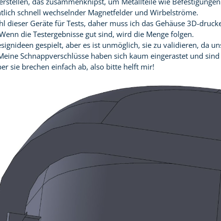
erstellen, das zusammenknipst, um Metallteile wie Befestigunge
lich schnell wechselnder Magnetfelder und Wirbelströme.
ahl dieser Geräte für Tests, daher muss ich das Gehäuse 3D-druck
. Wenn die Testergebnisse gut sind, wird die Menge folgen.
signideen gespielt, aber es ist unmöglich, sie zu validieren, da 
 Meine Schnappverschlüsse haben sich kaum eingerastet und sind 
 sie brechen einfach ab, also bitte helft mir!