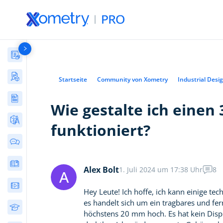
Materialsammlung
Stories und Fallbeispiele aus der Fertigung
Startseite
Community von Xometry
Industrial Desi
Artikel
Wie gestalte ich einen
AI in Engineering
(11)
Kostenfreie Tools
CNC-Bearbeitung
(29)
funktioniert?
Rechner für Grenzmaße
3D-Druck
(59)
und Passungen
Diskussionen in der Community
Blechbearbeitung
(9)
Metallhärteumrechner
eBooks & Leitfäden
Spritzguss
(19)
Oberflächenrauhigkeit
Alex Bolt
1. Juli 2024 um 17:38 Uhr
8
A
Schaumspritzguss
(1)
3D-Druck-Assistent
Webinare
Hey Leute! Ich hoffe, ich kann einige t
Materialien
(26)
fixturemate: Individuelle
es handelt sich um ein tragbares und fer
3D-gedruckte
Kostenfreie Kurse
Design
(35)
höchstens 20 mm hoch. Es hat kein Displ
Spannvorrichtungen in