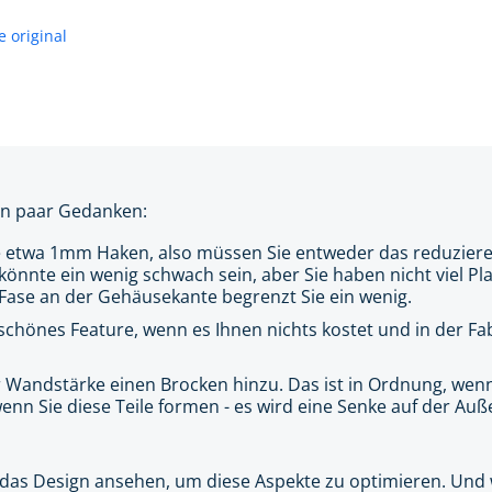
e original
 ein paar Gedanken:
ie etwa 1mm Haken, also müssen Sie entweder das reduziere
nnte ein wenig schwach sein, aber Sie haben nicht viel Pla
e Fase an der Gehäusekante begrenzt Sie ein wenig.
 schönes Feature, wenn es Ihnen nichts kostet und in der Fabr
 Wandstärke einen Brocken hinzu. Das ist in Ordnung, wenn
 wenn Sie diese Teile formen - es wird eine Senke auf der Au
ch das Design ansehen, um diese Aspekte zu optimieren. Und 