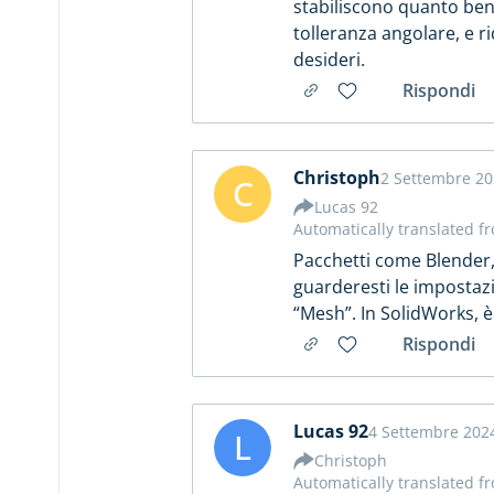
stabiliscono quanto bene
tolleranza angolare, e r
desideri.
Rispondi
Christoph
2 Settembre 20
C
Lucas 92
Automatically translated f
Pacchetti come Blender, 
guarderesti le impostazio
“Mesh”. In SolidWorks, è 
Rispondi
Lucas 92
4 Settembre 2024
L
Christoph
Automatically translated f