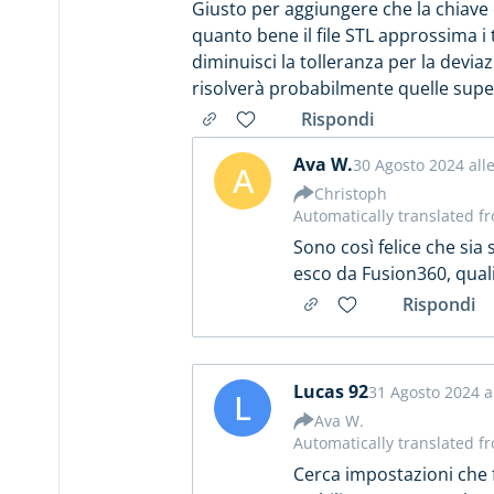
Giusto per aggiungere che la chiave è 
quanto bene il file STL approssima i
diminuisci la tolleranza per la devia
risolverà probabilmente quelle super
Rispondi
Ava W.
30 Agosto 2024 all
A
Christoph
Automatically translated f
Sono così felice che si
esco da Fusion360, quali
Rispondi
Lucas 92
31 Agosto 2024 a
L
Ava W.
Automatically translated f
Cerca impostazioni che f