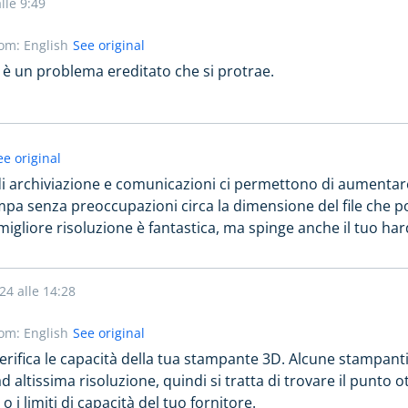
lle 9:49
rom: English
See original
 è un problema ereditato che si protrae.
ee original
o di archiviazione e comunicazioni ci permettono di aumenta
mpa senza preoccupazioni circa la dimensione del file che p
igliore risoluzione è fantastica, ma spinge anche il tuo ha
24 alle 14:28
rom: English
See original
 verifica le capacità della tua stampante 3D. Alcune stampant
ad altissima risoluzione, quindi si tratta di trovare il punto o
o i limiti di capacità del tuo fornitore.