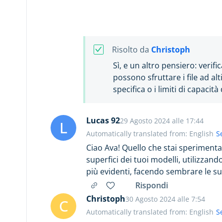
Post-produzione
(12)
Stampa 3D guidata
Risolto da
Christoph
Sì, e un altro pensiero: veri
possono sfruttare i file ad al
specifica o i limiti di capacità
Lucas 92
29 Agosto 2024 alle 17:44
L
Automatically translated from: English
S
Ciao Ava! Quello che stai speriment
superfici dei tuoi modelli, utilizzand
più evidenti, facendo sembrare le sup
Rispondi
Christoph
30 Agosto 2024 alle 7:54
C
Automatically translated from: English
S