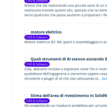
CAD & Software
Artista che sta realizzando una piccola serie di un te
realizzarlo tramite questo sito, speravo che la com
verso qualcuno che possa aiutarmi a preparare i fil
motore elettrico
CAD & Software
Motore elettrico IEC 90L (parti e assemblaggio) in p
Quali strumenti di AI stanno aiutando il
CAD & Software
Ciao, abbiamo iniziato a esplorare come l'IA si inser
quotidiane dell'ingegneria e vorremmo sapere cosa f
strumenti o plugin di IA che stai utilizzando (o...
Sco
Stima dell’area di rivestimento in Solid
CAD & Software
Sto progettando un involucro protettivo per un'unit