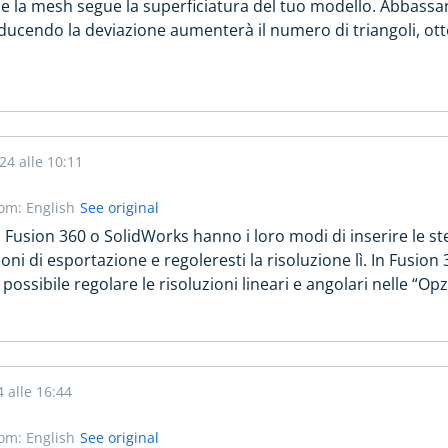
 la mesh segue la superficiatura del tuo modello. Abbassand
iducendo la deviazione aumenterà il numero di triangoli, ott
24 alle 10:11
rom: English
See original
Fusion 360 o SolidWorks hanno i loro modi di inserire le ste
ni di esportazione e regoleresti la risoluzione lì. In Fusion 3
possibile regolare le risoluzioni lineari e angolari nelle “Opz
 alle 16:44
rom: English
See original