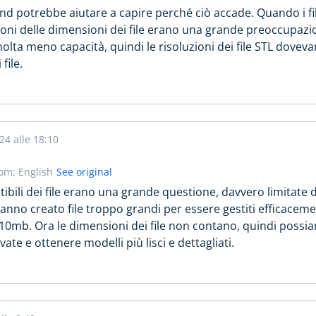
d potrebbe aiutare a capire perché ciò accade. Quando i file
azioni delle dimensioni dei file erano una grande preoccupazi
olta meno capacità, quindi le risoluzioni dei file STL dove
file.
24 alle 18:10
rom: English
See original
stibili dei file erano una grande questione, davvero limitate
hanno creato file troppo grandi per essere gestiti efficaceme
di 10mb. Ora le dimensioni dei file non contano, quindi possi
vate e ottenere modelli più lisci e dettagliati.