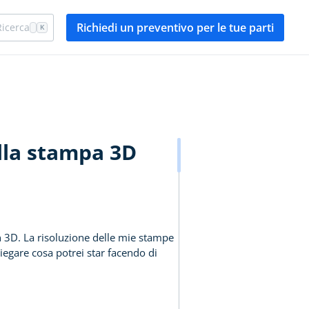
Richiedi un preventivo per le tue parti
Ricerca
K
ella stampa 3D
in 3D. La risoluzione delle mie stampe
egare cosa potrei star facendo di