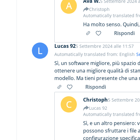
Ava W.
5 Settembre 2024 a
A
Christoph
Automatically translated f
Ha molto senso. Quindi,
Rispondi
Lucas 92
5 Settembre 2024 alle 11:57
L
Automatically translated from: English
S
Sì, un software migliore, più spazi
ottenere una migliore qualità di sta
modello. Ma tieni presente che una m
Rispondi
Christoph
5 Settembre 20
C
Lucas 92
Automatically translated f
Sì, e un altro pensiero:
possono sfruttare i file 
configurazione specifica 