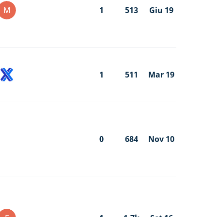
M
1
513
Giu 19
1
511
Mar 19
0
684
Nov 10