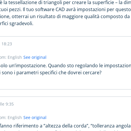
la tessellazione di triangoli per creare la superficie – la di
 tuoi pezzi. Il tuo software CAD avrà impostazioni per questo
zione, otterrai un risultato di maggiore qualità composto da 
fici sgradevoli.
e 18:23
rom: English
See original
a solo un’impostazione. Quando sto regolando le impostazion
 sono i parametri specifici che dovrei cercare?
lle 9:35
rom: English
See original
anno riferimento a “altezza della corda”, “tolleranza angola