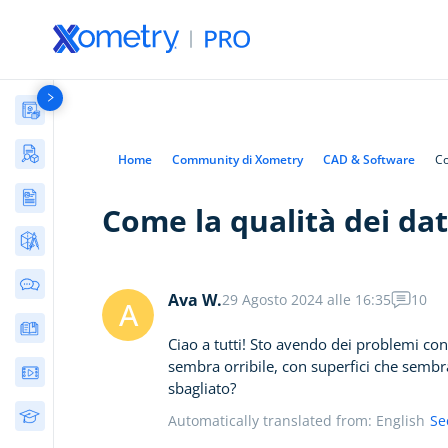
Materiali
Case Studies
Home
Community di Xometry
CAD & Software
Co
Articoli
Come la qualità dei dat
L'IA per l'Ingegneria
(11)
Strumenti
Lavorazione CNC
(26)
Calcolatore di limiti e
Stampa 3D
(59)
accoppiamenti
Discussioni della Community
Ava W.
29 Agosto 2024 alle 16:35
10
A
Lavorazione della
(9)
Convertitore di durezza
lamiera
del metallo
E-books & guide
Ciao a tutti! Sto avendo dei problemi con
Stampaggio a
(19)
fixturemate: Attrezzature
sembra orribile, con superfici che semb
Webinar
iniezione
personalizzate stampate
sbagliato?
in 3D
Materiali
(26)
Corsi
Convertitore di rugosità
Automatically translated from: English
Se
Design
(34)
ideale