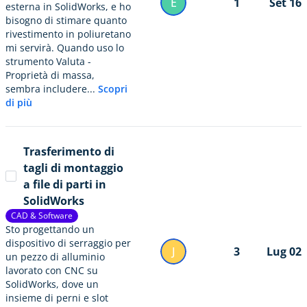
E
1
Set 16
esterna in SolidWorks, e ho
bisogno di stimare quanto
rivestimento in poliuretano
mi servirà. Quando uso lo
strumento Valuta -
Proprietà di massa,
sembra includere...
Scopri
di più
Trasferimento di
tagli di montaggio
a file di parti in
SolidWorks
CAD & Software
Sto progettando un
dispositivo di serraggio per
J
3
Lug 02
un pezzo di alluminio
lavorato con CNC su
SolidWorks, dove un
insieme di perni e slot