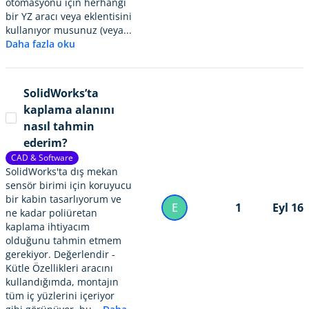
otomasyonu için herhangi
bir YZ aracı veya eklentisini
kullanıyor musunuz (veya...
Daha fazla oku
SolidWorks’ta
kaplama alanını
nasıl tahmin
ederim?
CAD & Software
SolidWorks'ta dış mekan
sensör birimi için koruyucu
bir kabin tasarlıyorum ve
E
1
Eyl 16
ne kadar poliüretan
kaplama ihtiyacım
olduğunu tahmin etmem
gerekiyor. Değerlendir -
Kütle Özellikleri aracını
kullandığımda, montajın
tüm iç yüzlerini içeriyor