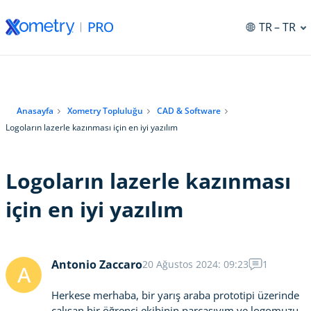
TR
– TR
Anasayfa
Xometry Topluluğu
CAD & Software
Logoların lazerle kazınması için en iyi yazılım
Logoların lazerle kazınması
için en iyi yazılım
Antonio Zaccaro
20 Ağustos 2024: 09:23
1
A
Herkese merhaba, bir yarış araba prototipi üzerinde
çalışan bir öğrenci ekibinin parçasıyım ve logomuzu