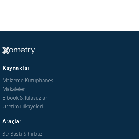
Kaynaklar
Malzeme Kütüphanesi
Makaleler
E-book & Kılavuzlar
Üretim Hikayeleri
Araçlar
3D Baskı Sihirbazı