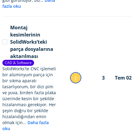
gibi görünüyor, bu...
Daha
fazla oku
Montaj
kesimlerinin
SolidWorks’teki
parça dosyalarına
aktarılması
CAD & Software
SolidWorks'te CNC işlemeli
bir alüminyum parça için
J
3
Tem 02
bir sıkma aparatı
tasarlıyorum, bir dizi pim
ve yuva, birden fazla plaka
üzerinde kesin bir şekilde
hizalanması gerekiyor. Her
şeyin doğru bir şekilde
hizalandığından emin
olmak için...
Daha fazla
oku