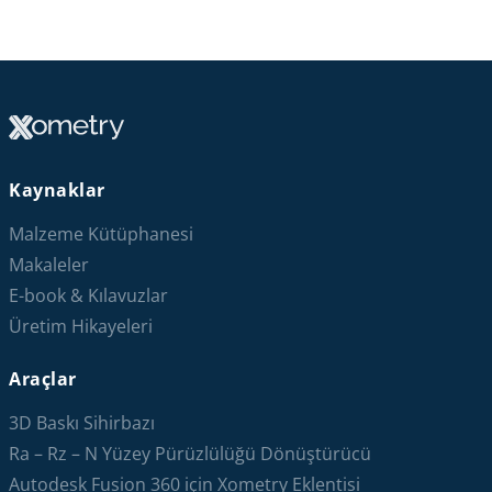
Kaynaklar
Malzeme Kütüphanesi
Makaleler
E-book & Kılavuzlar
Üretim Hikayeleri
Araçlar
3D Baskı Sihirbazı
Ra – Rz – N Yüzey Pürüzlülüğü Dönüştürücü
Autodesk Fusion 360 için Xometry Eklentisi