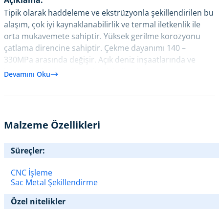
Açıklama:
Tipik olarak haddeleme ve ekstrüzyonla şekillendirilen bu
alaşım, çok iyi kaynaklanabilirlik ve termal iletkenlik ile
orta mukavemete sahiptir. Yüksek gerilme korozyonu
çatlama direncine sahiptir. Çekme dayanımı 140 –
330MPa arasında değişir. Açık deniz inşaatlarında ve
konteynerlerde yoğun olarak kullanılır.
Devamını Oku
Malzeme Özellikleri
Süreçler:
CNC İşleme
Sac Metal Şekillendirme
Özel nitelikler