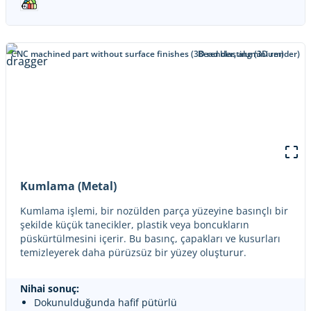
CNC machined part without surface finishes (3D render, aluminium)
Bead blasting (3D render)
Kumlama (Metal)
Kumlama işlemi, bir nozülden parça yüzeyine basınçlı bir
şekilde küçük tanecikler, plastik veya boncukların
püskürtülmesini içerir. Bu basınç, çapakları ve kusurları
temizleyerek daha pürüzsüz bir yüzey oluşturur.
Nihai sonuç:
Dokunulduğunda hafif pütürlü