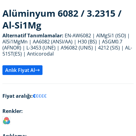
Alüminyum 6082 / 3.2315 /
Al-Si1Mg
Alternatif Tanımlamalar:
EN-AW6082 | AlMgSi1 (ISO) |
AlSi1MgMn | AA6082 (ANSI/AA) | H30 (BS) | ASGM0.7
(AFNOR) | L-3453 (UNE) | A96082 (UNIS) | 4212 (SIS) | AL-
51ST(ES) | Anticorodal
Anlık Fiyat Al
Fiyat aralığı:
€
€€€€
Renkler: