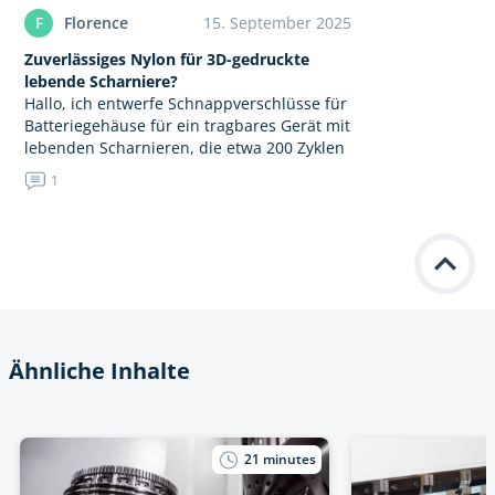
Geschätzte Prei
F
Florence
15. September 2025
für-Schritt An
Zuverlässiges Nylon für 3D-gedruckte
bin ein Anfäng
lebende Scharniere?
Erfahrungen m
Hallo, ich entwerfe Schnappverschlüsse für
Telefonen. Da
Batteriegehäuse für ein tragbares Gerät mit
Titel: Wie man
lebenden Scharnieren, die etwa 200 Zyklen
auf baut (Teile
ohne Risse überstehen müssen. Meine
Montage)Beschr
1
ungefüllten Nylon-Drucke reißen manchmal
als Lernprojek
sogar nach dem Anlassen…
auf bauen.Könn
vollständige Li
Ähnliche Inhalte
21
minutes