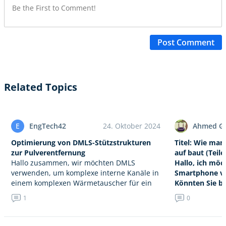
Post Comment
Related Topics
E
EngTech42
24. Oktober 2024
Ahmed Gt
Optimierung von DMLS-Stützstrukturen
Titel: Wie ma
zur Pulverentfernung
auf baut (Teil
Hallo zusammen, wir möchten DMLS
Hallo, ich möc
verwenden, um komplexe interne Kanäle in
Smartphone vo
einem komplexen Wärmetauscher für ein
Könnten Sie bi
miniaturisiertes Kühlsystem in einem
vollständige Li
1
0
tragbaren medizinischen Gerät zu
Komponenten (
erstellen. Unsere Hauptaufgabe besteht
Batterie, Kame
darin, das…
Modelle oder k