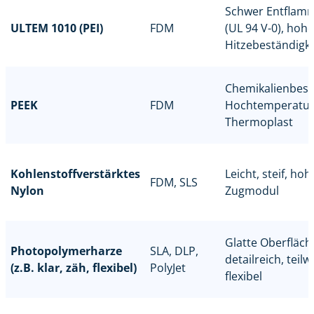
Schwer Entflam
ULTEM 1010 (PEI)
FDM
(UL 94 V-0), hohe
Hitzebeständigke
Chemikalienbest
PEEK
FDM
Hochtemperatur
Thermoplast
Kohlenstoffverstärktes
Leicht, steif, hoh
FDM, SLS
Nylon
Zugmodul
Glatte Oberfläch
Photopolymerharze
SLA, DLP,
detailreich, teilw
(z.B. klar, zäh, flexibel)
PolyJet
flexibel