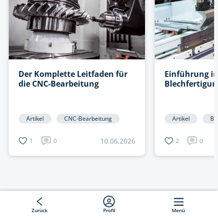
Der Komplette Leitfaden für
Einführung in
die CNC-Bearbeitung
Blechfertigun
Artikel
CNC-Bearbeitung
Artikel
Bl
10.06.2026
1
0
2
0
Zurück
Profil
Menü