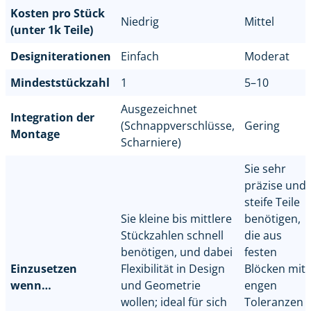
Kosten pro Stück
Niedrig
Mittel
(unter 1k Teile)
Designiterationen
Einfach
Moderat
Mindeststückzahl
1
5–10
Ausgezeichnet
Integration der
(Schnappverschlüsse,
Gering
Montage
Scharniere)
Sie sehr
präzise und
steife Teile
Sie kleine bis mittlere
benötigen,
Stückzahlen schnell
die aus
benötigen, und dabei
festen
Einzusetzen
Flexibilität in Design
Blöcken mit
wenn…
und Geometrie
engen
wollen; ideal für sich
Toleranzen