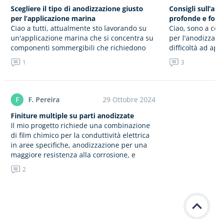
Scegliere il tipo di anodizzazione giusto
Consigli sull’a
per l’applicazione marina
profonde e for
Ciao a tutti, attualmente sto lavorando su
Ciao, sono a c
un'applicazione marina che si concentra su
per l'anodizza
componenti sommergibili che richiedono
difficoltà ad a
alluminio 6061-T6. La parte deve subire un
progettazione 
1
3
anodizzazione per garantire la sua
alluminio per u
resistenza…
pezzi richiedo
F
F. Pereira
29 Ottobre 2024
Finiture multiple su parti anodizzate
Il mio progetto richiede una combinazione
di film chimico per la conduttività elettrica
in aree specifiche, anodizzazione per una
maggiore resistenza alla corrosione, e
sabbiatura a perla per un aspetto…
2