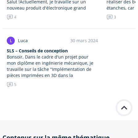
Salut !Actuellement, je travaille sur un
réaliser des bo
nouveau produit d'électronique grand
étanches, car 
public, plus précisément un assistant
quelques défis
4
3
domestique intelligent au design moderne
plusieurs essa
et élégant. Cet appareil intègre le contrôle
:…
vocal, l'automatisation domestique…
L
Luca
30 mars 2024
SLS – Conseils de conception
Bonsoir, Dans le cadre d'un projet pour
mon diplôme en ingénierie mécanique, je
travaille sur la tâche "Implémentation de
pièces imprimées en 3D dans la
production". J'ai déjà acquis une…
5
Contenus sur la même thématique