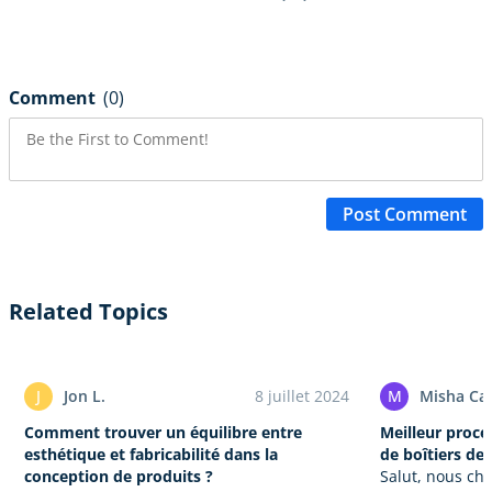
Comment
(0)
Post Comment
Related Topics
J
Jon L.
8 juillet 2024
M
Misha Ca
Comment trouver un équilibre entre
Meilleur proce
esthétique et fabricabilité dans la
de boîtiers de
conception de produits ?
Salut, nous ch