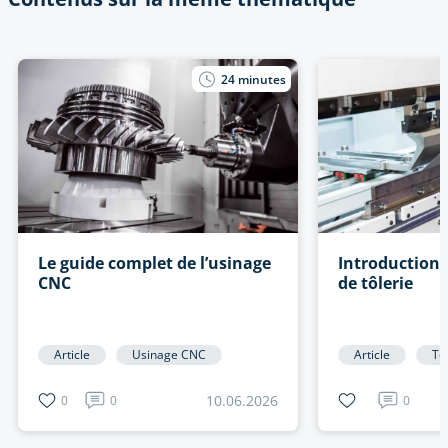
24
minutes
Le guide complet de l’usinage
Introduction 
CNC
de tôlerie
Article
Usinage CNC
Article
Tô
10.06.2026
0
0
0