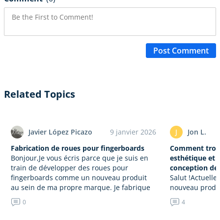
Post Comment
Related Topics
Javier López Picazo
9 janvier 2026
J
Jon L.
Fabrication de roues pour fingerboards
Comment trouv
Bonjour,Je vous écris parce que je suis en
esthétique et f
train de développer des roues pour
conception de 
fingerboards comme un nouveau produit
Salut !Actuelle
au sein de ma propre marque. Je fabrique
nouveau produi
professionnellement des plateaux…
public, plus p
0
4
domestique int
et élégant. Cet