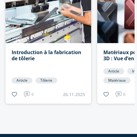
Introduction à la fabrication
Matériaux pou
de tôlerie
3D : Vue d’en
Article
Im
Article
Tôlerie
Matériaux
26.11.2025
0
0