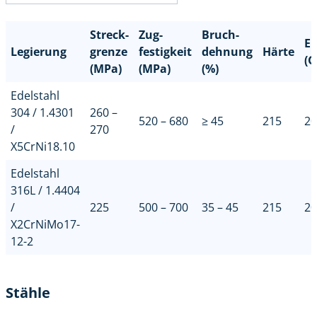
Streck-
Zug-
Bruch-
El
Legierung
grenze
festigkeit
dehnung
Härte
(G
(MPa)
(MPa)
(%)
Edelstahl
304 / 1.4301
260 –
520 – 680
≥ 45
215
20
/
270
X5CrNi18.10
Edelstahl
316L / 1.4404
/
225
500 – 700
35 – 45
215
20
X2CrNiMo17-
12-2
Stähle