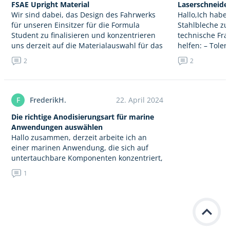
FSAE Upright Material
Laserschneiden
Wir sind dabei, das Design des Fahrwerks
Hallo,Ich habe 
für unseren Einsitzer für die Formula
Stahlbleche zu
Student zu finalisieren und konzentrieren
technische Fra
uns derzeit auf die Materialauswahl für das
helfen: – Tole
Upright, welches eine kritische
gehört habe, b
2
2
Komponente…
Laserstrahls t
F
FrederikH.
22. April 2024
Die richtige Anodisierungsart für marine
Anwendungen auswählen
Hallo zusammen, derzeit arbeite ich an
einer marinen Anwendung, die sich auf
untertauchbare Komponenten konzentriert,
die 6061-T6 Aluminium benötigen. Das Teil
1
muss anodisiert werden, um seine
Verschleiß- und Korrosionsbeständigkeit
zu…