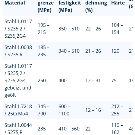
Material
grenze
festigkeit
dehnung
Härte
(G
(MPa)
(MPa)
(%)
Stahl 1.0117
195 –
104 –
/ S235J2 /
350 – 510
22 – 26
21
215
154
S235J2G4
Stahl 1.0038
185 –
340 – 510
21 – 26
120
21
/ S235JR
235
Stahl 1.0117
/ S235J2 /
S235J2G4,
250
400
12 – 31
75
19
gebeizt und
geölt
Stahl 1.7218
345 –
600 –
212 –
12 – 16
21
/ 25CrMo4
700
1100
255
Stahl 1.0044
110 –
235
410 – 560
22
43
/ S275JR
162