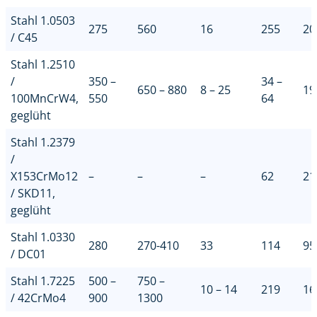
Stahl 1.0503
275
560
16
255
20
/ C45
Stahl 1.2510
/
350 –
34 –
650 – 880
8 – 25
19
100MnCrW4,
550
64
geglüht
Stahl 1.2379
/
X153CrMo12
–
–
–
62
21
/ SKD11,
geglüht
Stahl 1.0330
280
270-410
33
114
95
/ DC01
Stahl 1.7225
500 –
750 –
10 – 14
219
16
/ 42CrMo4
900
1300