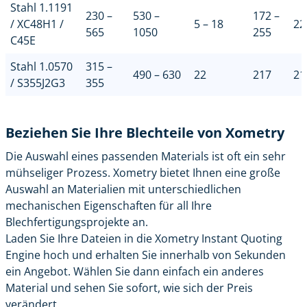
Stahl 1.1191
230 –
530 –
172 –
/ XC48H1 /
5 – 18
22
565
1050
255
C45E
Stahl 1.0570
315 –
490 – 630
22
217
21
/ S355J2G3
355
Beziehen Sie Ihre Blechteile von Xometry
Die Auswahl eines passenden Materials ist oft ein sehr
mühseliger Prozess. Xometry bietet Ihnen eine große
Auswahl an Materialien mit unterschiedlichen
mechanischen Eigenschaften für all Ihre
Blechfertigungsprojekte an.
Laden Sie Ihre Dateien in die Xometry Instant Quoting
Engine
hoch und erhalten Sie innerhalb von Sekunden
ein Angebot. Wählen Sie dann einfach ein anderes
Material und sehen Sie sofort, wie sich der Preis
verändert.