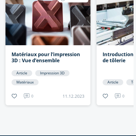
Matériaux pour l’impression
Introduction 
3D : Vue d’ensemble
de tôlerie
Article
Impression 3D
Matériaux
Article
Tô
11.12.2023
0
0