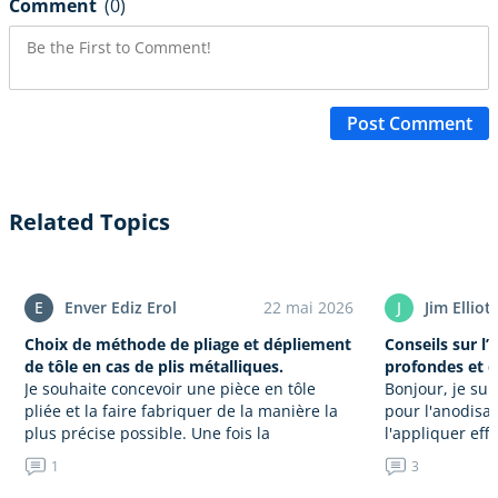
Comment
(0)
Post Comment
Related Topics
E
Enver Ediz Erol
22 mai 2026
J
Jim Elliot
Choix de méthode de pliage et dépliement
Conseils sur l
de tôle en cas de plis métalliques.
profondes et d
Je souhaite concevoir une pièce en tôle
Bonjour, je sui
pliée et la faire fabriquer de la manière la
pour l'anodisat
plus précise possible. Une fois la
l'appliquer eff
conception de la pièce terminée, je déplie
mes composant
1
3
la…
système optiq