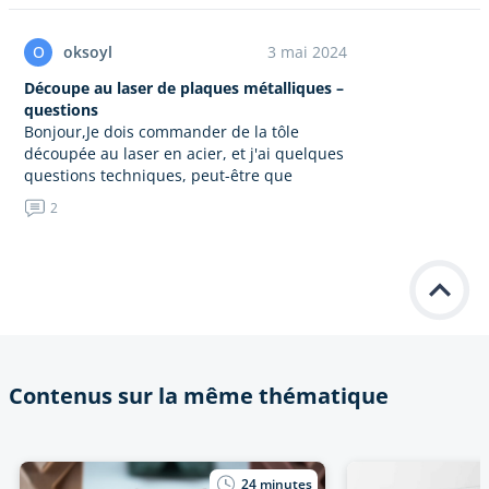
O
oksoyl
3 mai 2024
Découpe au laser de plaques métalliques –
questions
Bonjour,Je dois commander de la tôle
découpée au laser en acier, et j'ai quelques
questions techniques, peut-être que
quelqu'un peut m'aider : –
2
TolérancesD'après ce que j'ai entendu, le
diamètre du…
Contenus sur la même thématique
24
minutes