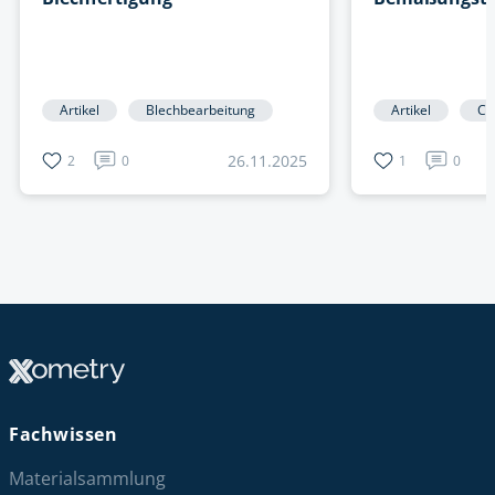
Artikel
Blechbearbeitung
Artikel
CN
26.11.2025
2
0
1
0
Fachwissen
Materialsammlung