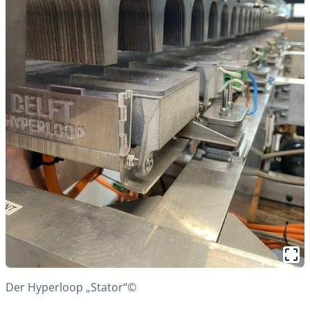
Der Hyperloop „Stator“©