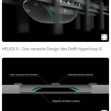
HELIOS II – Das neueste Design des Delft Hyperloop ©