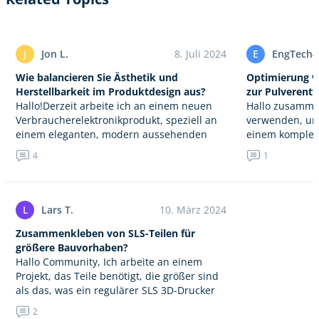
J
Jon L.
8. Juli 2024
E
EngTech4
Wie balancieren Sie Ästhetik und
Optimierung v
Herstellbarkeit im Produktdesign aus?
zur Pulverent
Hallo!Derzeit arbeite ich an einem neuen
Hallo zusamme
Verbraucherelektronikprodukt, speziell an
verwenden, um
einem eleganten, modern aussehenden
einem komplex
Smart Home-Assistenten. Dieses Gerät
miniaturisiert
4
1
integriert Sprachsteuerung,
tragbaren medi
Heimautomatisierung und
erstellen. Uns
Unterhaltungsfunktionen. Es ist jedoch
darin, das…
schwierig, die richtige Balance zwischen…
L
Lars T.
10. März 2024
Zusammenkleben von SLS-Teilen für
größere Bauvorhaben?
Hallo Community, Ich arbeite an einem
Projekt, das Teile benötigt, die größer sind
als das, was ein regulärer SLS 3D-Drucker
aufnehmen kann. Mein Plan beinhaltet das
2
Drucken kleinerer Segmente und…